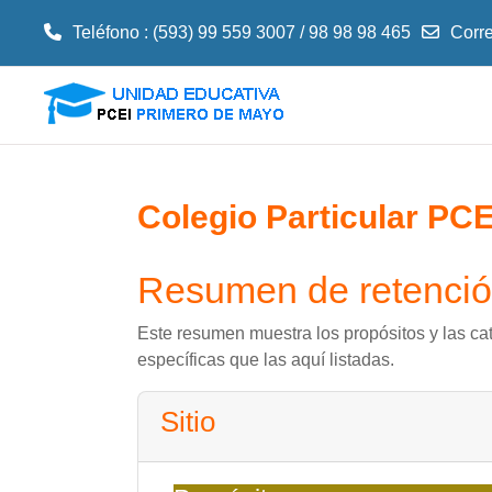
Teléfono : (593) 99 559 3007 / 98 98 98 465
Corre
Salta al contenido principal
Colegio Particular PC
Resumen de retenció
Este resumen muestra los propósitos y las cat
específicas que las aquí listadas.
Sitio