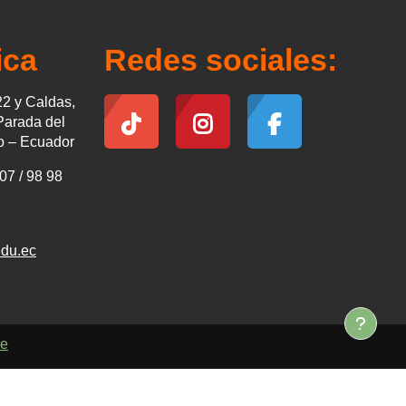
ica
Redes sociales:
2 y Caldas,
Parada del
to – Ecuador
07 / 98 98
du.ec
le